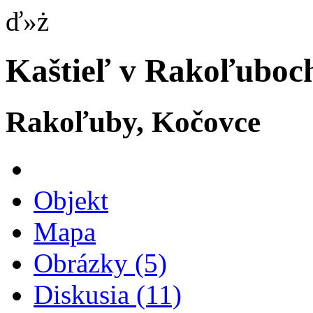
ď»ż
Kaštieľ v Rakoľuboc
Rakoľuby, Kočovce
Objekt
Mapa
Obrázky
(5)
Diskusia
(11)