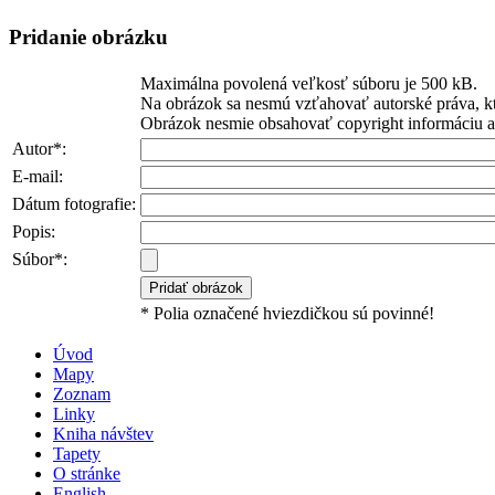
Pridanie obrázku
Maximálna povolená veľkosť súboru je 500 kB.
Na obrázok sa nesmú vzťahovať autorské práva, kt
Obrázok nesmie obsahovať copyright informáciu ani
Autor*:
E-mail:
Dátum fotografie:
Popis:
Súbor*:
* Polia označené hviezdičkou sú povinné!
Úvod
Mapy
Zoznam
Linky
Kniha návštev
Tapety
O stránke
English