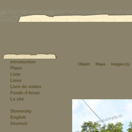
Introduction
Objekt
Mapa
Images
(21)
Plans
Liste
Liens
Livre de visites
Fonds d'écran
Le site
Slovensky
English
Deutsch