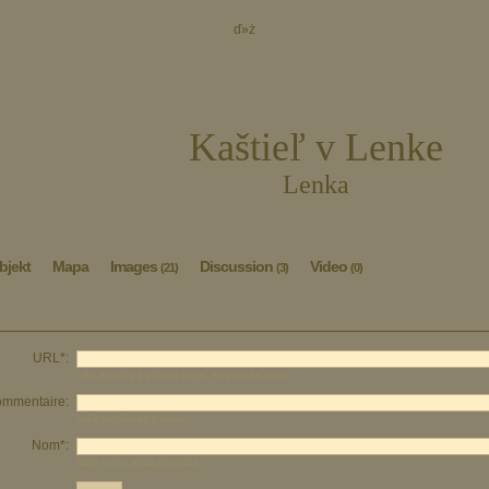
ď»ż
Kaštieľ v Lenke
Lenka
bjekt
Mapa
Images
Discussion
Video
(21)
(3)
(0)
URL*:
URL stránky s videom (napr. na youtube.com)
mmentaire:
Vaša poznámka k videu
Nom*:
Vaše meno alebo prezývka