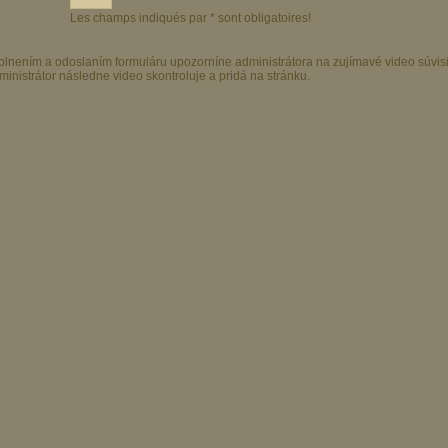
Les champs indiqués par * sont obligatoires!
plnením a odoslaním formuláru upozorníne administrátora na zujímavé video súvis
ministrátor následne video skontroluje a pridá na stránku.