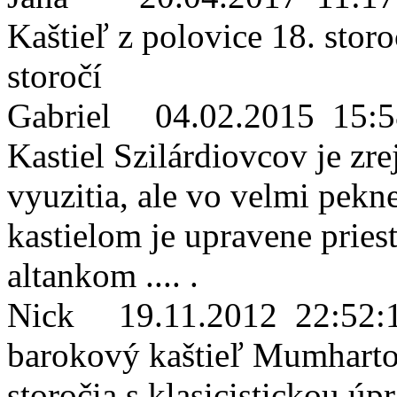
Kaštieľ z polovice 18. storo
storočí
Gabriel
04.02.2015 15:5
Kastiel Szilárdiovcov je zr
vyuzitia, ale vo velmi pekn
kastielom je upravene pries
altankom .... .
Nick
19.11.2012 22:52:
barokový kaštieľ Mumharto
storočia s klasicistickou ú