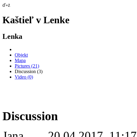
ď»ż
Kaštieľ v Lenke
Lenka
Objekt
Mapa
Pictures
(21)
Discussion
(3)
Video
(0)
Discussion
Jana
20.04.2017 11:17