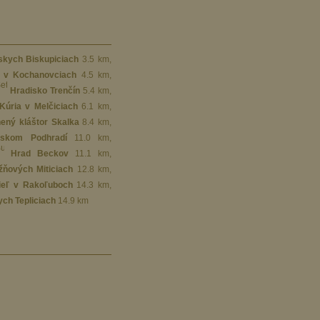
skych Biskupiciach
3.5 km
,
ľ v Kochanovciach
4.5 km
,
Hradisko Trenčín
5.4 km
,
Kúria v Melčiciach
6.1 km
,
ený kláštor Skalka
8.4 km
,
nskom Podhradí
11.0 km
,
Hrad Beckov
11.1 km
,
žňových Miticiach
12.8 km
,
ieľ v Rakoľuboch
14.3 km
,
ych Tepliciach
14.9 km