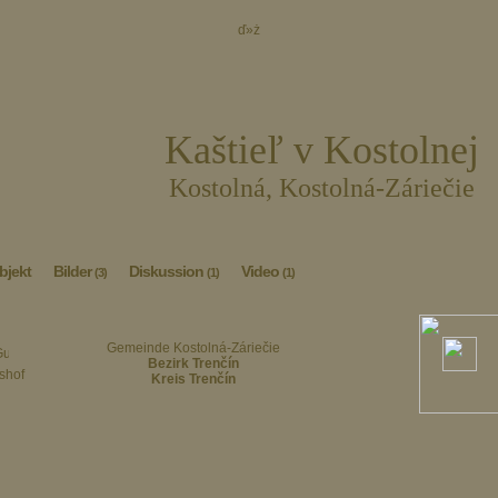
ď»ż
Kaštieľ v Kostolnej
Kostolná, Kostolná-Záriečie
bjekt
Bilder
Diskussion
Video
(3)
(1)
(1)
Gemeinde Kostolná-Záriečie
Bezirk Trenčín
shof
Kreis Trenčín