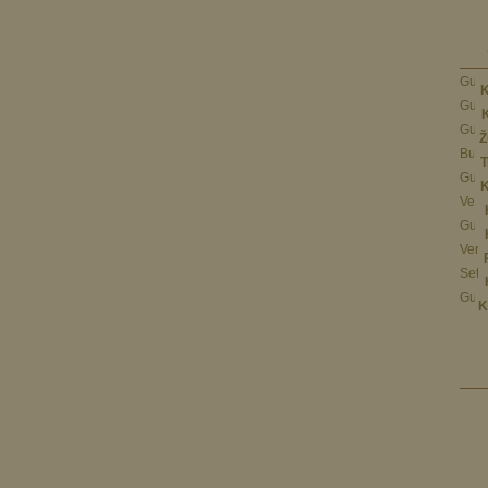
K
Ž
T
K
K