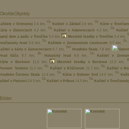
OkoliteObjekty
aštiele v Drietomej
2.4 km
,
Kaštieľ v Záblatí
2.8 km
,
Kúrie v Trenčian
Kúria v Zlatovciach
4.2 km
,
Kaštieľ v Adamovciach
4.3 km
,
Kaštie
upný dom a palác v Trenčíne
5.4 km
,
Mestské hradby v Trenčíne
5.4 km
,
renčiansky hrad
5.6 km
,
Kaštiele v Zemianskom Lieskovom
5.7 km
,
aštieľ a kúria v Zamarovciach
6.7 km
,
Hradisko Skala
7.8 km
,
Opevn
Hrad Súča
9.7 km
,
Haluzický hrad
9.8 km
,
Kaštieľ v Zemia
Kúrie v Beckove
11.0 km
,
Mestské hradby v Beckove
11.0 km
,
Pevnosť Tanistra
11.2 km
,
Kaštieľ v Kľúčovom
11.7 km
,
Kaštieľ v Ro
Hradisko Čertova Skala
13.4 km
,
Kúria v Dolnom Srní
14.0 km
,
Kašt
aštieľ v Patrovci
14.5 km
,
Kaštieľ v Prílese
14.5 km
,
Kaštieľ v Trenčiansk
Bilder