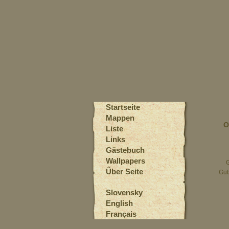
Startseite
Mappen
O
Liste
Links
Gästebuch
Wallpapers
Űber Seite
Gut
Slovensky
English
Français