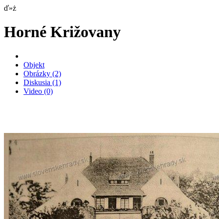
ď»ż
Horné Križovany
Objekt
Obrázky
(2)
Diskusia
(1)
Video
(0)