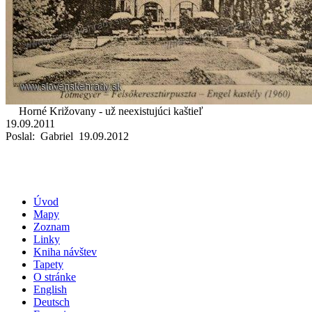
Horné Križovany - už neexistujúci kaštieľ
19.09.2011
Poslal: Gabriel 19.09.2012
Úvod
Mapy
Zoznam
Linky
Kniha návštev
Tapety
O stránke
English
Deutsch