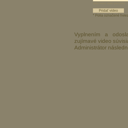
Vaše meno alebo prezývka
* Polia označené hvie
Vyplnením a odosla
zujímavé video súvisi
Administrátor následn