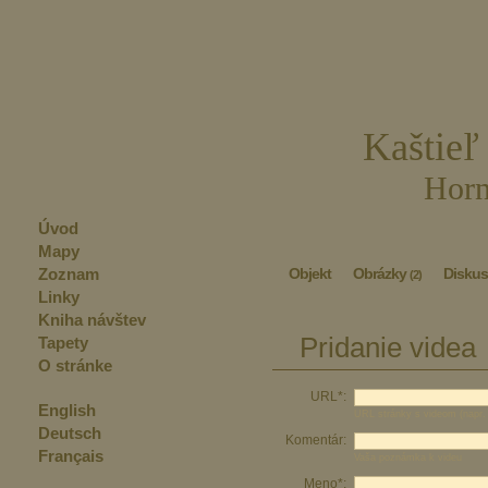
Kaštieľ
Horn
Úvod
Mapy
Zoznam
Objekt
Obrázky
Diskus
(2)
Linky
Kniha návštev
Pridanie videa
Tapety
O stránke
URL*:
English
URL stránky s videom (napr.
Deutsch
Komentár:
Français
Vaša poznámka k videu
Meno*: