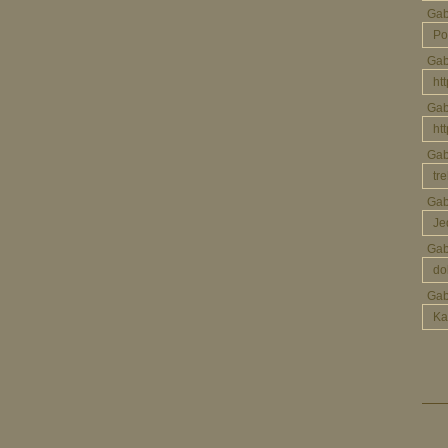
Ga
Po
Ga
ht
Ga
ht
Ga
tr
Ga
Je
Gab
do
Ga
Ka