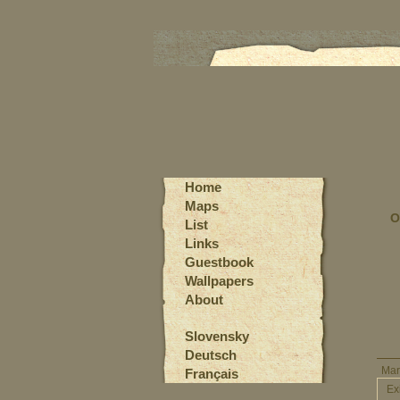
Home
Maps
O
List
Links
Guestbook
Wallpapers
About
Slovensky
Deutsch
Mar
Français
Ex