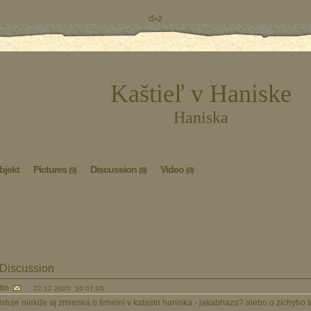
ď»ż
Kaštieľ v Haniske
Haniska
bjekt
Pictures
Discussion
Video
(9)
(8)
(0)
Discussion
tin
22.12.2020 16:07:05
istuje niekde aj zmienka o tehelni v katastri haniska - jakabhaza? alebo o zichyho 