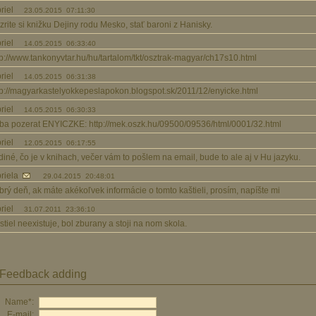
briel
23.05.2015 07:11:30
zrite si knižku Dejiny rodu Mesko, stať baroni z Hanisky.
briel
14.05.2015 06:33:40
tp://www.tankonyvtar.hu/hu/tartalom/tkt/osztrak-magyar/ch17s10.html
briel
14.05.2015 06:31:38
tp://magyarkastelyokkepeslapokon.blogspot.sk/2011/12/enyicke.html
briel
14.05.2015 06:30:33
eba pozerat ENYICZKE: http://mek.oszk.hu/09500/09536/html/0001/32.html
briel
12.05.2015 06:17:55
diné, čo je v knihach, večer vám to pošlem na email, bude to ale aj v Hu jazyku.
riela
29.04.2015 20:48:01
brý deň, ak máte akékoľvek informácie o tomto kaštieli, prosím, napíšte mi
briel
31.07.2011 23:36:10
stiel neexistuje, bol zburany a stoji na nom skola.
Feedback adding
Name*:
E-mail: