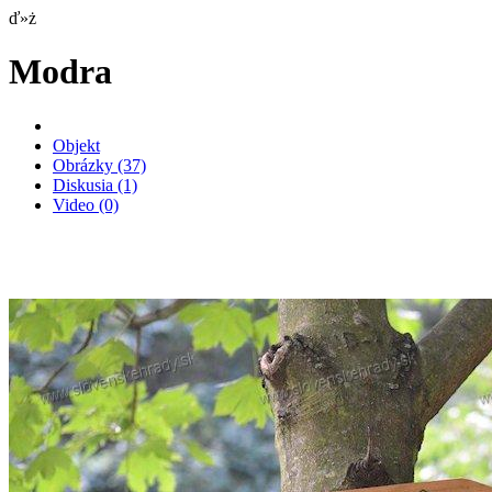
ď»ż
Modra
Objekt
Obrázky
(37)
Diskusia
(1)
Video
(0)