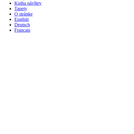
Kniha návštev
Tapety
O stránke
English
Deutsch
Français