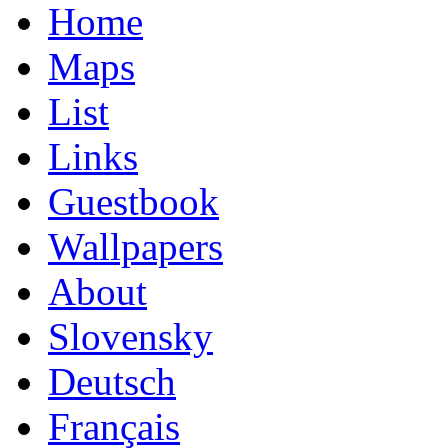
Home
Maps
List
Links
Guestbook
Wallpapers
About
Slovensky
Deutsch
Français