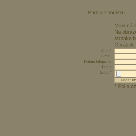
Pridanie obrázku
Maximáln
Na obráz
stránke b
Obrázok n
Autor*:
E-mail:
Dátum fotografie:
Popis:
Súbor*:
* Polia o