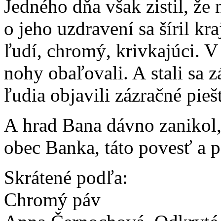
Jedného dňa však zistil, že
o jeho uzdravení sa šíril kr
ľudí, chromý, krivkajúci. V
nohy obaľovali. A stali sa z
ľudia objavili zázračné pie
A hrad Bana dávno zanikol
obec Banka, táto povesť a 
Skrátené podľa:
Chromý páv