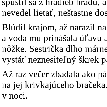
spustil sa z hradieb hradu,
nevedel lietať, neštastne do
Blúdil krajom, až narazil n
a voda mu prinášala úľavu 
nôžke. Sestrička dlho márn
vystáť neznesiteľný škrek pá
Až raz večer zbadala ako p
na jej krivkajúceho braček
v noci.