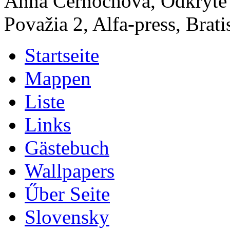
Anna Černochová, Odkryté p
Považia 2, Alfa-press, Brati
Startseite
Mappen
Liste
Links
Gästebuch
Wallpapers
Űber Seite
Slovensky