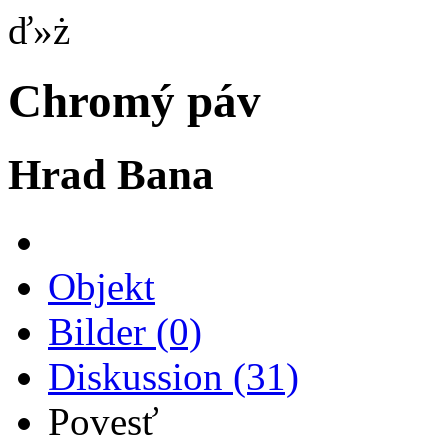
ď»ż
Chromý páv
Hrad Bana
Objekt
Bilder
(0)
Diskussion
(31)
Povesť