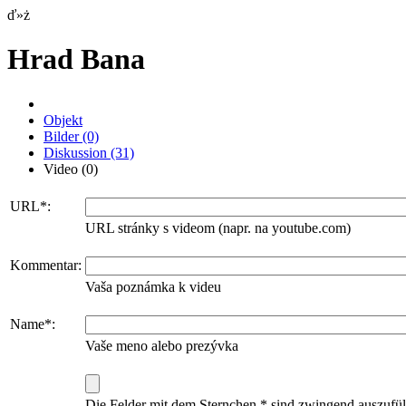
ď»ż
Hrad Bana
Objekt
Bilder
(0)
Diskussion
(31)
Video
(0)
URL*:
URL stránky s videom (napr. na youtube.com)
Kommentar:
Vaša poznámka k videu
Name*:
Vaše meno alebo prezývka
Die Felder mit dem Sternchen * sind zwingend auszufül