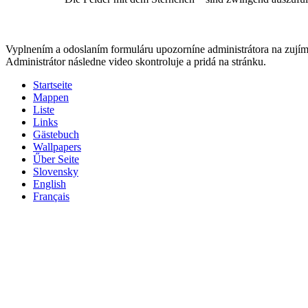
Vyplnením a odoslaním formuláru upozorníne administrátora na zujím
Administrátor následne video skontroluje a pridá na stránku.
Startseite
Mappen
Liste
Links
Gästebuch
Wallpapers
Űber Seite
Slovensky
English
Français