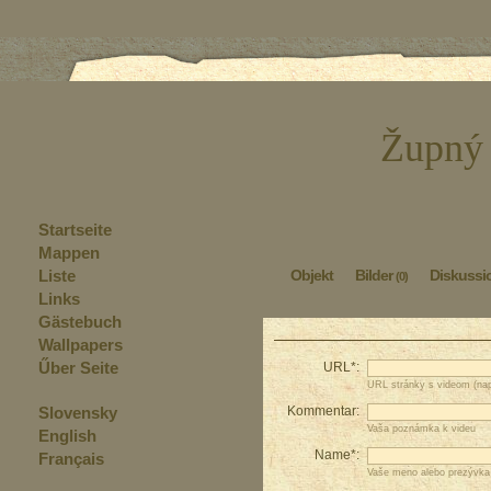
Župný
Startseite
Mappen
Liste
Objekt
Bilder
Diskussi
(0)
Links
Gästebuch
Wallpapers
Űber Seite
URL*:
URL stránky s videom (nap
Slovensky
Kommentar:
Vaša poznámka k videu
English
Name*:
Français
Vaše meno alebo prezývka