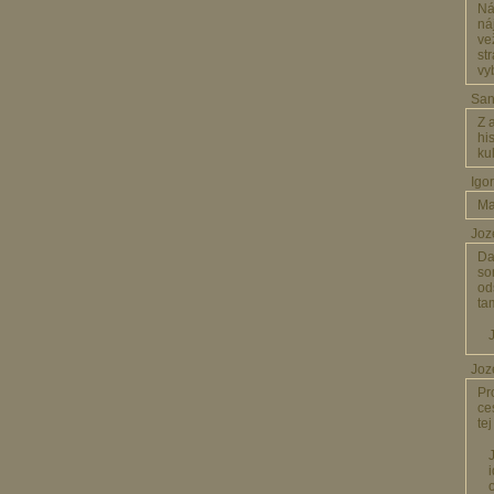
Ná
ná
ve
st
vy
S
Z 
hi
ku
Igo
Ma
Joz
Da
so
od
ta
Jo
Pr
ce
te