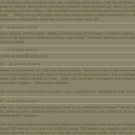
zov Živánska veža znamená niečo ako Zbojnícka veža, kedisy v nej vraj prebývali zbo
jdete na stránke občianskeho združenia Leustach (www.leustach.sk), ktoré sa o vežu 
že nájdete na tomto odkaze: http://leustach.webconsult.sk/index.php?page=240 Fotk
ránke...... Minulý rok tu bola realizovaná prvá etapy obnovy zameraná stabilizáciu 
budovanie prístupového chodníka, vyčistenie okolia veže atď.....
ano
21.05.2010 22:06:11
akého dôvodu vznikol názov objektu:Živánska veža.Pochádzam z blízkeho regiónu
stóriu až tak dokonale.Väčšina Slovákov si pri pojme " živánska "predstaví niečo ú
ltúrna pamiatka
r
07.10.2009 10:57:22
l som na mysli Živánsku vežu.
ef
22.10.2008 15:48:50
kujem za objasnenie. Uz mam aku-taku predstavu. Nemohli by ste mi dat vasu ema
m vam screenshot z google mapy a keby ste mi tam vyznacili presne kde je zastavk
stavit auto a ktorou cestou ist k vezi... Viem, zda sa ze som nechapavy, ale nerad b
m onedlho chystam... Velmi pekne dakujem.
Jofo: Poslal som Vám snímku z google mapy s vyznačenými miestami na mail, ktorý s
zef
22.10.2008 14:43:15
osim Vas, k tej vezi sa ide po tej lesnej ceste pri tej autobusovej zastavke? Ak nie,
sta, alebo sa treba vybrat len kolmo hore naslepo? Neda sa auto odstavit aj pri tej
j lesnej cesty? Dakujem .
Jofo: Nie. Od tej autobusovej zastávky treba ísť po asfaltovej ceste smerom na Malú
ide po 100 metroch cez most a po ďalších zhruba 700 metroch sa ostrejšie zatáča d
obtáča výbežok lesa a presne v tom výbežku sa nachádzajú zvyšky veže. Od cesty b