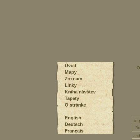
Úvod
O
Mapy
Zoznam
Linky
Kniha návštev
Tapety
O stránke
English
Mi
Deutsch
Do
Français
an