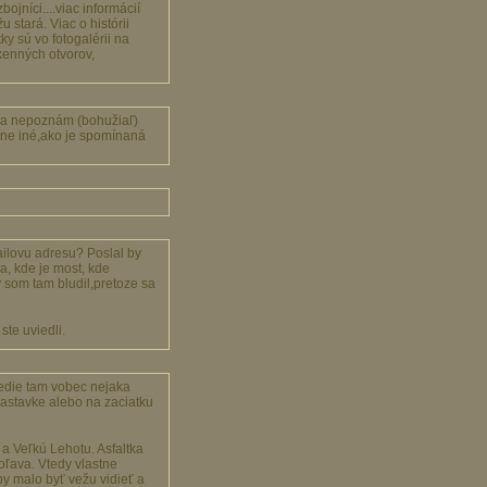
jníci....viac informácií
stará. Viac o histórii
y sú vo fotogalérii na
okenných otvorov,
 a nepoznám (bohužiaľ)
plne iné,ako je spomínaná
ilovu adresu? Poslal by
a, kde je most, kde
y som tam bludil,pretoze sa
te uviedli.
 vedie tam vobec nejaka
 zastavke alebo na zaciatku
 a Veľkú Lehotu. Asfaltka
oľava. Vtedy vlastne
y malo byť vežu vidieť a