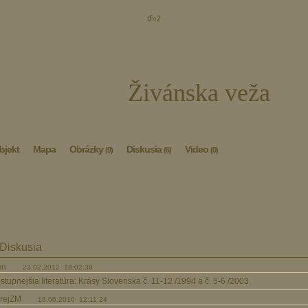
ď»ż
Živánska veža
bjekt
Mapa
Obrázky
Diskusia
Video
(9)
(6)
(0)
Diskusia
lan
23.02.2012 18:02:38
stupnejšia literatúra: Krásy Slovenska č. 11-12 /1994 a č. 5-6 /2003.
drejZM
16.06.2010 12:11:24