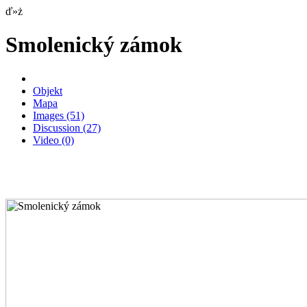
ď»ż
Smolenický zámok
Objekt
Mapa
Images
(51)
Discussion
(27)
Video
(0)