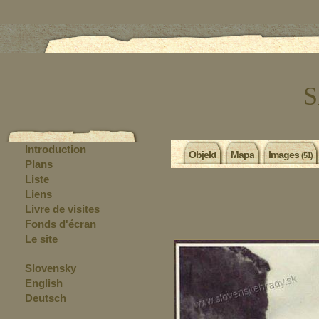
S
Introduction
Objekt
Mapa
Images
(51)
Plans
Liste
Liens
Livre de visites
Fonds d'écran
Le site
Slovensky
English
Deutsch