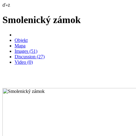
ď»ż
Smolenický zámok
Objekt
Mapa
Images
(51)
Discussion
(27)
Video
(0)