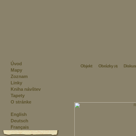
Úvod
Objekt
Obrázky
Diskus
(4)
Mapy
Zoznam
Linky
Kniha návštev
Tapety
O stránke
English
Deutsch
Français