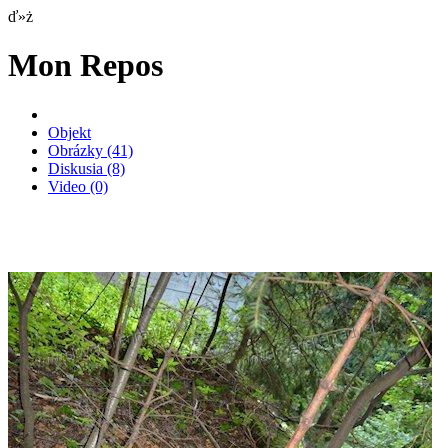
ď»ż
Mon Repos
Objekt
Obrázky
(41)
Diskusia
(8)
Video
(0)