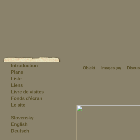
Introduction
Objekt
Images
Discus
(48)
Plans
Liste
Liens
Livre de visites
Fonds d'écran
Le site
Slovensky
English
Deutsch