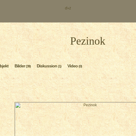
ď»ż
Pezinok
bjekt
Bilder
Diskussion
Video
(39)
(1)
(0)