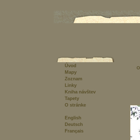
Úvod
O
Mapy
Zoznam
Linky
Kniha návštev
Tapety
O stránke
English
Deutsch
Français