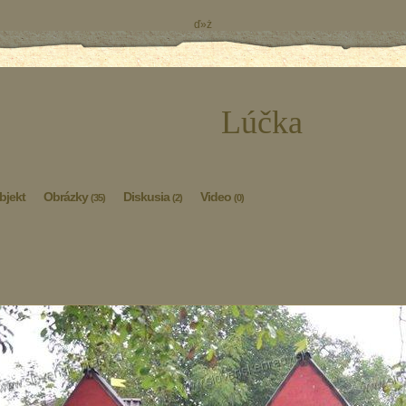
ď»ż
Lúčka
bjekt
Obrázky
Diskusia
Video
(35)
(2)
(0)