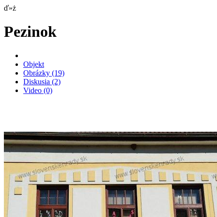
ď»ż
Pezinok
Objekt
Obrázky
(19)
Diskusia
(2)
Video
(0)