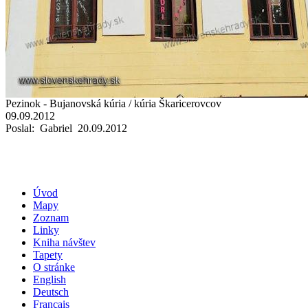
Pezinok - Bujanovská kúria / kúria Škaricerovcov
09.09.2012
Poslal: Gabriel 20.09.2012
Úvod
Mapy
Zoznam
Linky
Kniha návštev
Tapety
O stránke
English
Deutsch
Français