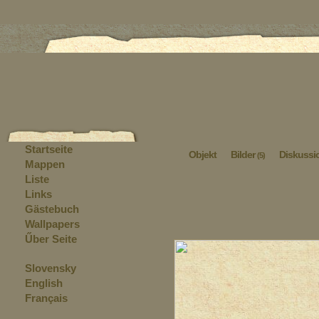
Startseite
Objekt
Bilder
Diskussi
(5)
Mappen
Liste
Links
Gästebuch
Wallpapers
Űber Seite
Slovensky
English
Français