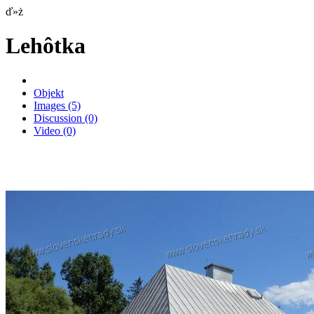
ď»ż
Lehôtka
Objekt
Images
(5)
Discussion
(0)
Video
(0)