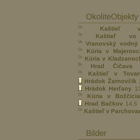
OkoliteObjekty
Kaštieľ
Kaštieľ v
Vranovský vodný
Kúria v Majerovc
Kúria v Kladzanoc
Hrad Čičava
9
Kaštieľ v Tova
Hrádok Žarnovčík
1
Hrádok Herľany
13
Kúria v Božčici
Hrad Bačkov
14.5
Kaštieľ v Parchov
Bilder