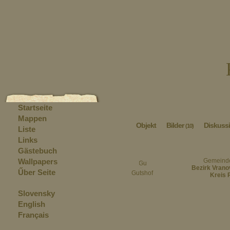
Startseite
Mappen
Objekt
Bilder
Diskuss
(10)
Liste
Links
Gästebuch
Wallpapers
Gemeind
Bezirk Vrano
Űber Seite
Gutshof
Kreis 
Slovensky
English
Français