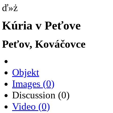
ď»ż
Kúria v Peťove
Peťov, Kováčovce
Objekt
Images
(0)
Discussion
(0)
Video
(0)