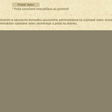
* Polia označené hviezdičkou sú povinné!
plnením a odoslaním formuláru upozorníne administrátora na zujímavé video súvis
ministrátor následne video skontroluje a pridá na stránku.