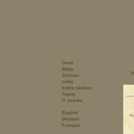
Úvod
Mapy
O
Zoznam
Linky
Kniha návštev
Tapety
O stránke
English
Ko
Deutsch
Français