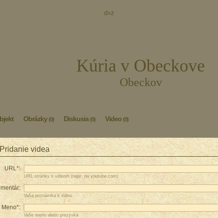
ď»ż
Kúria v Obeckove
Obeckov
bjekt
Obrázky
Diskusia
Video
(0)
(0)
(0)
Pridanie videa
URL*:
URL stránky s videom (napr. na youtube.com)
mentár:
Vaša poznámka k videu
Meno*:
Vaše meno alebo prezývka