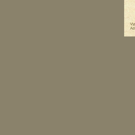
Vy
Ad