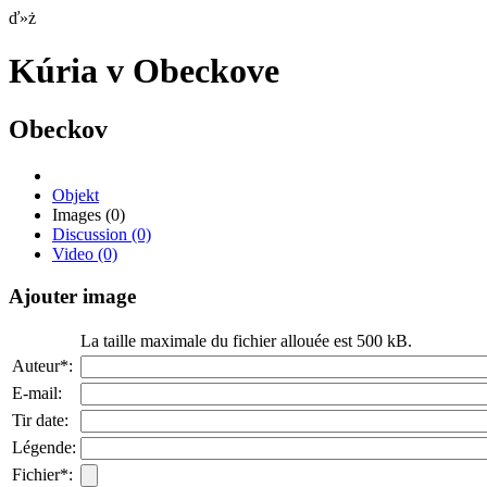
ď»ż
Kúria v Obeckove
Obeckov
Objekt
Images
(0)
Discussion
(0)
Video
(0)
Ajouter image
La taille maximale du fichier allouée est 500 kB.
Auteur*:
E-mail:
Tir date:
Légende:
Fichier*: