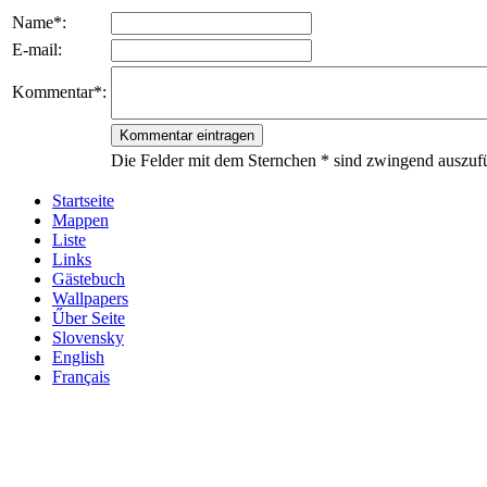
Name*:
E-mail:
Kommentar*:
Die Felder mit dem Sternchen * sind zwingend auszufü
Startseite
Mappen
Liste
Links
Gästebuch
Wallpapers
Űber Seite
Slovensky
English
Français