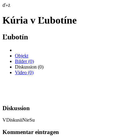
ď»ż
Kúria v Ľubotíne
Ľubotín
Objekt
Bilder
(0)
Diskussion
(0)
Video
(0)
Diskussion
VDiskusiiNieSu
Kommentar eintragen