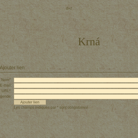
ď»ż
Krná
Ajouter lien
Nom*:
E-mail:
URL*:
gende:
Les champs indiqués par * sont obligatoires!