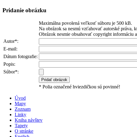
Pridanie obrázku
Maximálna povolená veľkosť súboru je 500 kB.
Na obrázok sa nesmú vzťahovať autorské práva, kt
Obrázok nesmie obsahovať copyright informáciu ani
Autor*:
E-mail:
Dátum fotografie:
Popis:
Súbor*:
* Polia označené hviezdičkou sú povinné!
Úvod
Mapy
Zoznam
Linky
Kniha návštev
Tapety
O stránke
English