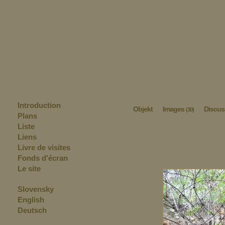
Introduction
Objekt
Images
Discus
(30)
Plans
Liste
Liens
Livre de visites
Fonds d'écran
Le site
Slovensky
English
Deutsch