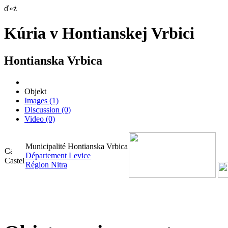
ď»ż
Kúria v Hontianskej Vrbici
Hontianska Vrbica
Objekt
Images
(1)
Discussion
(0)
Video
(0)
Municipalité Hontianska Vrbica
Département Levice
Castel
Région Nitra