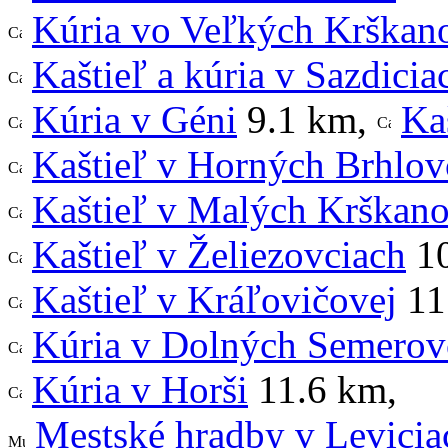
Kúria vo Veľkých Krškan
Kaštieľ a kúria v Sazdicia
Kúria v Géni
9.1 km
,
Ka
Kaštieľ v Horných Brhlov
Kaštieľ v Malých Krškan
Kaštieľ v Želiezovciach
10
Kaštieľ v Kráľovičovej
11
Kúria v Dolných Semerov
Kúria v Horši
11.6 km
,
Mestské hradby v Levicia