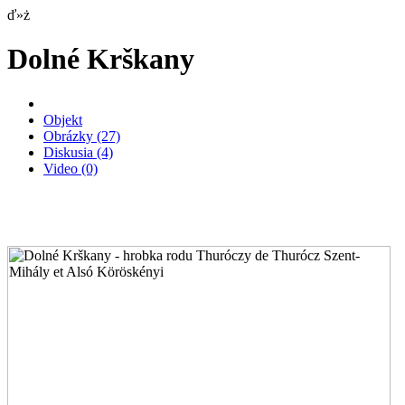
ď»ż
Dolné Krškany
Objekt
Obrázky
(27)
Diskusia
(4)
Video
(0)