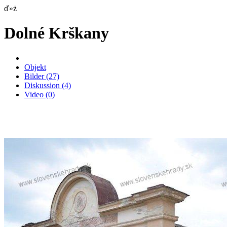
ď»ż
Dolné Krškany
Objekt
Bilder
(27)
Diskussion
(4)
Video
(0)