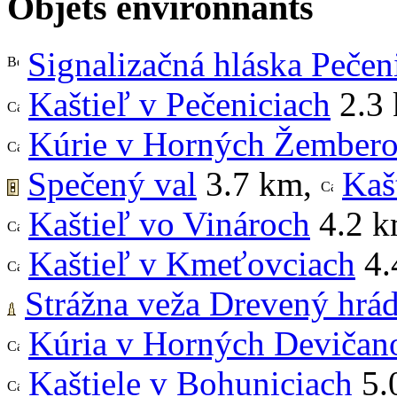
Objets environnants
Signalizačná hláska Pečen
Kaštieľ v Pečeniciach
2.3
Kúrie v Horných Žembero
Spečený val
3.7 km
,
Kaš
Kaštieľ vo Vinároch
4.2 
Kaštieľ v Kmeťovciach
4.
Strážna veža Drevený hrá
Kúria v Horných Devičan
Kaštiele v Bohuniciach
5.