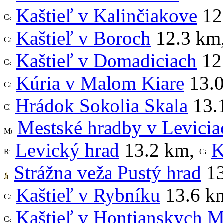
Kaštieľ v Kalinčiakove
12
Kaštieľ v Boroch
12.3 km
Kaštieľ v Domadiciach
12
Kúria v Malom Kiare
13.
Hrádok Sokolia Skala
13.
Mestské hradby v Levicia
Levický hrad
13.2 km
,
K
Strážna veža Pustý hrad
13
Kaštieľ v Rybníku
13.6 k
Kaštieľ v Hontianskych M