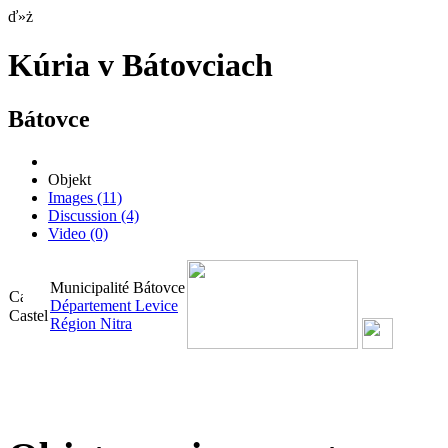
ď»ż
Kúria v Bátovciach
Bátovce
Objekt
Images
(11)
Discussion
(4)
Video
(0)
Municipalité Bátovce
Département Levice
Castel
Région Nitra