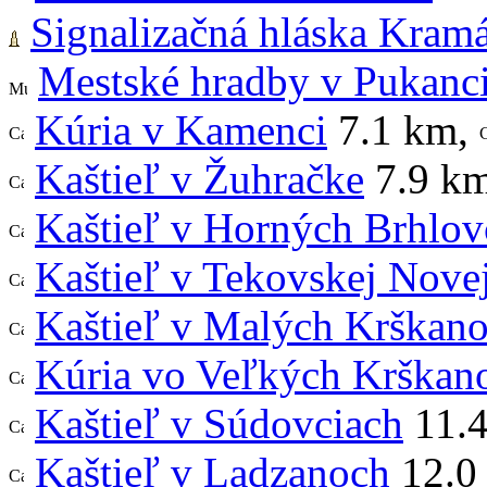
Signalizačná hláska Kram
Mestské hradby v Pukanc
Kúria v Kamenci
7.1 km
,
Kaštieľ v Žuhračke
7.9 k
Kaštieľ v Horných Brhlov
Kaštieľ v Tekovskej Nove
Kaštieľ v Malých Krškan
Kúria vo Veľkých Krškan
Kaštieľ v Súdovciach
11.
Kaštieľ v Ladzanoch
12.0