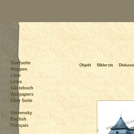
Startseite
Objekt
Bilder
Diskuss
(50)
Mappen
Liste
Links
Gästebuch
Wallpapers
Űber Seite
Slovensky
English
Français