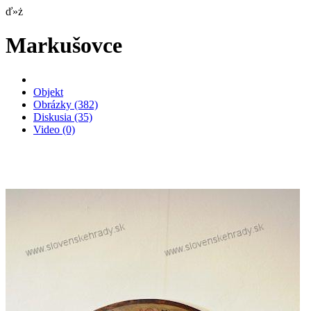
ď»ż
Markušovce
Objekt
Obrázky
(382)
Diskusia
(35)
Video
(0)