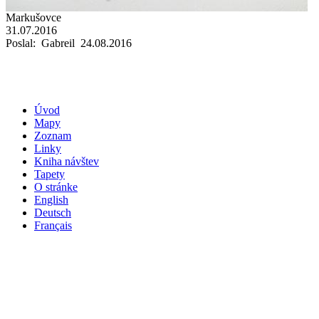
Markušovce
31.07.2016
Poslal: Gabreil 24.08.2016
Úvod
Mapy
Zoznam
Linky
Kniha návštev
Tapety
O stránke
English
Deutsch
Français