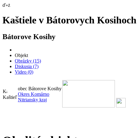
ď»ż
Kaštiele v Bátorovych Kosihoch
Bátorove Kosihy
Objekt
Obrázky
(15)
Diskusia
(7)
Video
(0)
obec Bátorove Kosihy
Okres Komárno
Kaštieľ
Nitriansky kraj