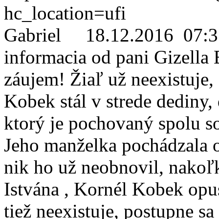
hc_location=ufi
Gabriel
18.12.2016 07:3
informacia od pani Gizella
záujem! Žiaľ už neexistuje, 
Kobek stál v strede dediny,
ktorý je pochovaný spolu s
Jeho manželka pochádzala o
nik ho už neobnovil, nakoľk
Istvána , Kornél Kobek opus
tiež neexistuje, postupne sa