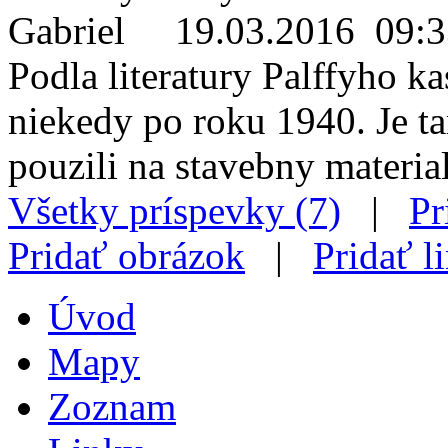
Gabriel
19.03.2016 09:3
Podla literatury Palffyho ka
niekedy po roku 1940. Je t
pouzili na stavebny material
Všetky príspevky (7)
|
Pr
Pridať obrázok
|
Pridať l
Úvod
Mapy
Zoznam