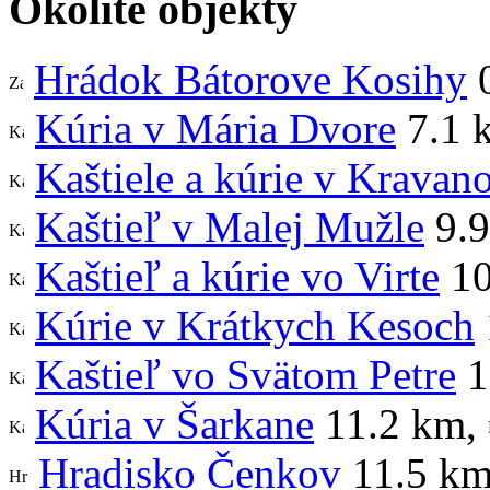
Okolité objekty
Hrádok Bátorove Kosihy
0
Kúria v Mária Dvore
7.1 
Kaštiele a kúrie v Krava
Kaštieľ v Malej Mužle
9.9
Kaštieľ a kúrie vo Virte
10
Kúrie v Krátkych Kesoch
Kaštieľ vo Svätom Petre
1
Kúria v Šarkane
11.2 km
,
Hradisko Čenkov
11.5 k