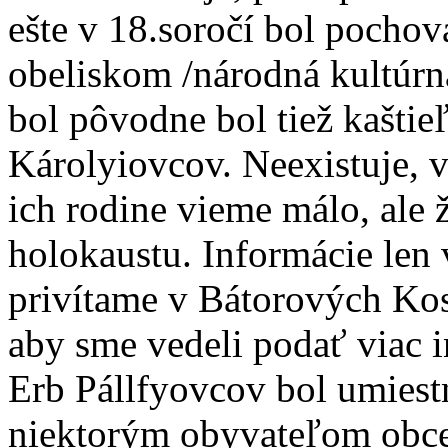
ešte v 18.soročí bol pochova
obeliskom /národná kultúrn
bol pôvodne bol tiež kašti
Károlyiovcov. Neexistuje, 
ich rodine vieme málo, ale 
holokaustu. Informácie len v
privítame v Bátorových Kosi
aby sme vedeli podať viac i
Erb Pállfyovcov bol umiest
niektorým obyvateľom obce