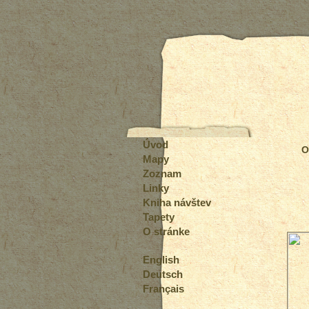
Úvod
O
Mapy
Zoznam
Linky
Kniha návštev
Tapety
O stránke
English
Deutsch
Français