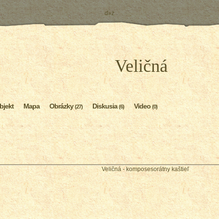
ď»ż
Veličná
bjekt
Mapa
Obrázky
Diskusia
Video
(27)
(6)
(0)