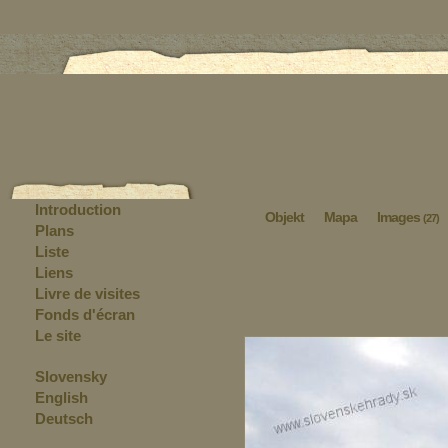
Introduction
Objekt
Mapa
Images
(27)
Plans
Liste
Liens
Livre de visites
Fonds d'écran
Le site
Slovensky
English
Deutsch