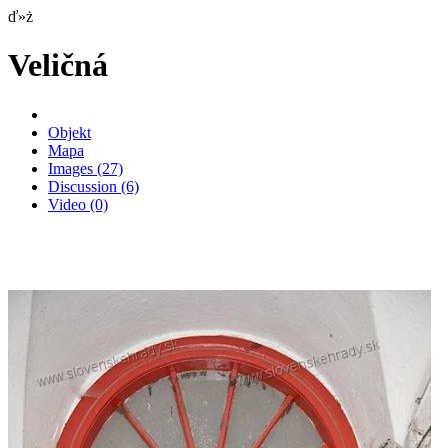
ď»ż
Veličná
Objekt
Mapa
Images
(27)
Discussion
(6)
Video
(0)