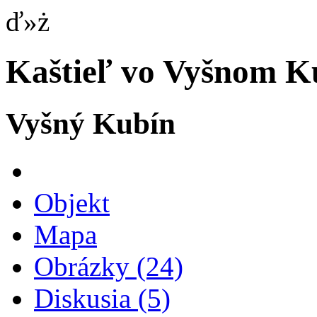
ď»ż
Kaštieľ vo Vyšnom K
Vyšný Kubín
Objekt
Mapa
Obrázky
(24)
Diskusia
(5)