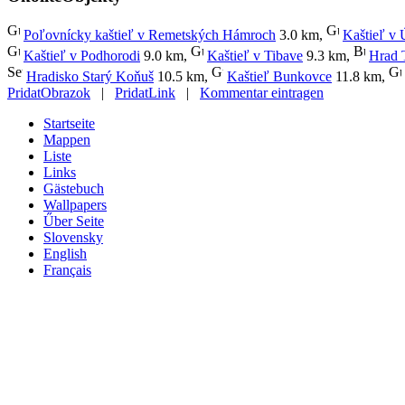
Poľovnícky kaštieľ v Remetských Hámroch
3.0 km
,
Kaštieľ v 
Kaštieľ v Podhorodi
9.0 km
,
Kaštieľ v Tibave
9.3 km
,
Hrad 
Hradisko Starý Koňuš
10.5 km
,
Kaštieľ Bunkovce
11.8 km
,
PridatObrazok
|
PridatLink
|
Kommentar eintragen
Startseite
Mappen
Liste
Links
Gästebuch
Wallpapers
Űber Seite
Slovensky
English
Français