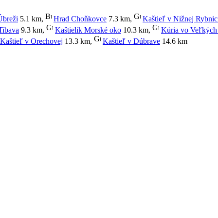
Úbreži
5.1 km
,
Hrad Choňkovce
7.3 km
,
Kaštieľ v Nižnej Rybnic
Tibava
9.3 km
,
Kaštielik Morské oko
10.3 km
,
Kúria vo Veľkých 
Kaštieľ v Orechovej
13.3 km
,
Kaštieľ v Dúbrave
14.6 km