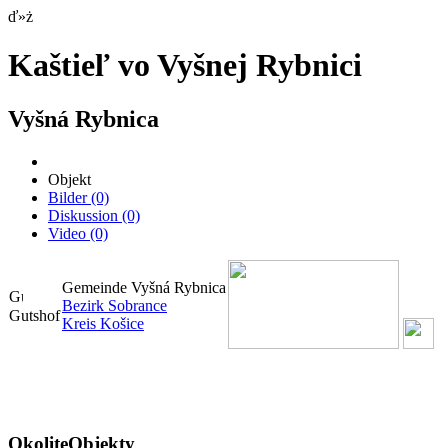
ď»ż
Kaštieľ vo Vyšnej Rybnici
Vyšná Rybnica
Objekt
Bilder
(0)
Diskussion
(0)
Video
(0)
Gemeinde Vyšná Rybnica
Bezirk Sobrance
Gutshof
Kreis Košice
OkoliteObjekty