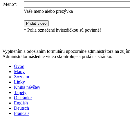
Meno*:
Vaše meno alebo prezývka
* Polia označené hviezdičkou sú povinné!
Vyplnením a odoslaním formuláru upozorníne administrátora na zujím
Administrátor následne video skontroluje a pridá na stránku.
Úvod
Mapy
Zoznam
Linky
Kniha návštev
Tapety
O stránke
English
Deutsch
Français