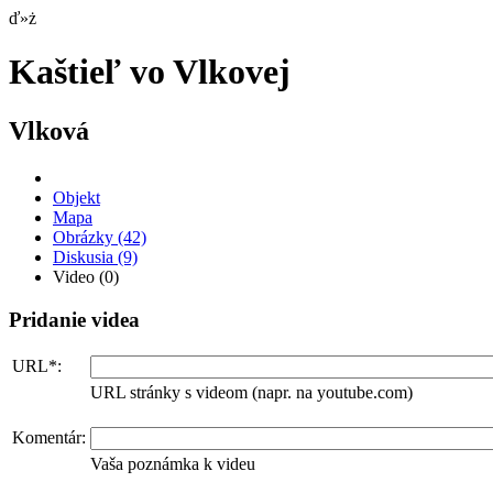
ď»ż
Kaštieľ vo Vlkovej
Vlková
Objekt
Mapa
Obrázky
(42)
Diskusia
(9)
Video
(0)
Pridanie videa
URL*:
URL stránky s videom (napr. na youtube.com)
Komentár:
Vaša poznámka k videu