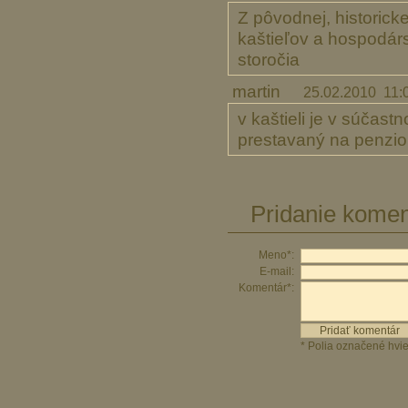
Z pôvodnej, historicke
kaštieľov a hospodárs
storočia
martin
25.02.2010 11:
v kaštieli je v súčast
prestavaný na penzi
Pridanie komen
Meno*:
E-mail:
Komentár*:
* Polia označené hvi