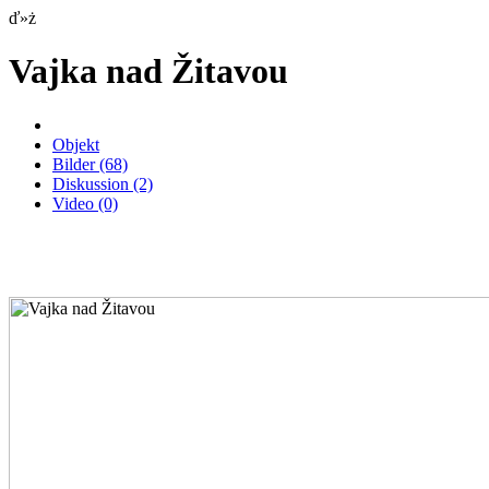
ď»ż
Vajka nad Žitavou
Objekt
Bilder
(68)
Diskussion
(2)
Video
(0)